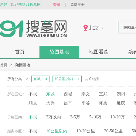
您好，欢迎来到91搜墓网
登录
|
免费注册
北京
陵园墓
首页
陵园墓地
地图看墓
殡
首页
>
陵园墓地
所有分类
>
东城
10公里以内
共
0
结果
不限
东城
西城
崇文
宣武
朝阳
所在区域：
顺义
大兴
昌平
平谷
怀柔
延庆
不限
2万以内
2-5万
5-10万
10-20万
价格区间：
不限
10公里以内
10-20公里
20-50公里
5
距离市区：