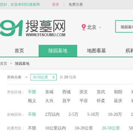
您好，欢迎来到91搜墓网
登录
|
免费注册
北京
陵园墓
首页
陵园墓地
地图看墓
殡
首页
>
陵园墓地
所有分类
>
20-50公里
共
26
结果
不限
东城
西城
崇文
宣武
朝阳
所在区域：
顺义
大兴
昌平
平谷
怀柔
延庆
不限
2万以内
2-5万
5-10万
10-20万
价格区间：
不限
10公里以内
10-20公里
20-50公里
5
距离市区：